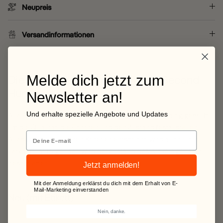
Neupreis
Versandinformationen
Melde dich jetzt zum
Die Zustandsbeschreibung von Second
Hunt
Newsletter an!
Und erhalte spezielle Angebote und Updates
Alle Artikel werden von uns vor dem Verkauf sorgfältig geprüft,
um die Qualität, die Echtheit und den Zustand festzustellen.
Alles was nicht unseren Kriterien entspricht, wird auch nicht
verkauft. Im folgenden wird der Zustand des Artikels genauer
beschrieben:
Jetzt anmelden!
Mit der Anmeldung erklärst du dich mit dem Erhalt von E-
Mail-Marketing einverstanden
Neu (mit Etikett)
Nein, danke.