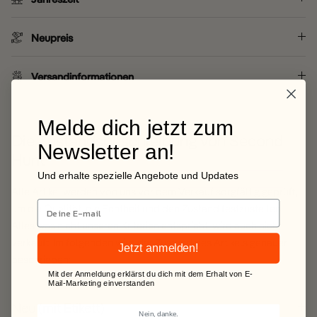
Neupreis
Versandinformationen
Melde dich jetzt zum
Die Zustandsbeschreibung von Second
Newsletter an!
Hunt
Und erhalte spezielle Angebote und Updates
Alle Artikel werden von uns vor dem Verkauf sorgfältig geprüft,
um die Qualität, die Echtheit und den Zustand festzustellen.
Alles was nicht unseren Kriterien entspricht, wird auch nicht
verkauft. Im folgenden wird der Zustand des Artikels genauer
Jetzt anmelden!
beschrieben:
Mit der Anmeldung erklärst du dich mit dem Erhalt von E-
Mail-Marketing einverstanden
Neu (mit Etikett)
Nein, danke.