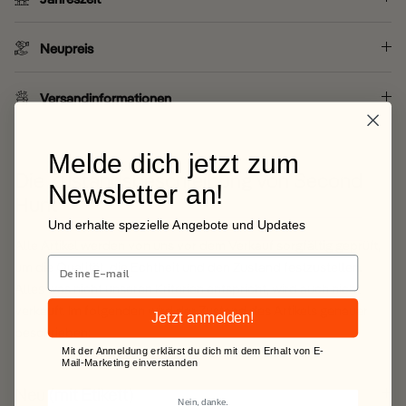
Neupreis
Versandinformationen
Melde dich jetzt zum
Die Zustandsbeschreibung von Second
Newsletter an!
Hunt
Und erhalte spezielle Angebote und Updates
Alle Artikel werden von uns vor dem Verkauf sorgfältig geprüft,
um die Qualität, die Echtheit und den Zustand festzustellen.
Alles was nicht unseren Kriterien entspricht, wird auch nicht
verkauft. Im folgenden wird der Zustand des Artikels genauer
Jetzt anmelden!
beschrieben:
Mit der Anmeldung erklärst du dich mit dem Erhalt von E-
Mail-Marketing einverstanden
Neu (mit Etikett)
Nein, danke.