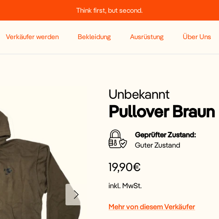
Think first, but second.
Verkäufer werden
Bekleidung
Ausrüstung
Über Uns
Unbekannt
Pullover Braun
Geprüfter Zustand:
Guter Zustand
19,90€
inkl. MwSt.
Mehr von diesem Verkäufer